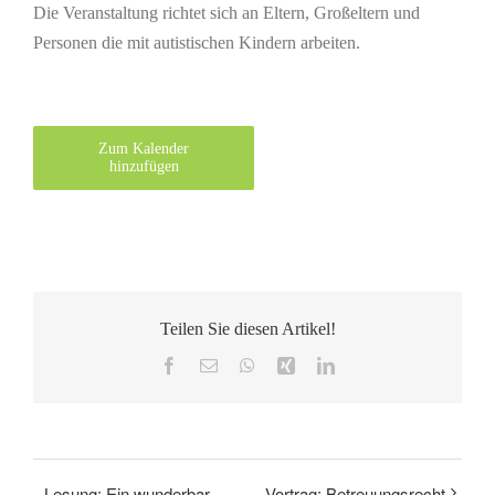
Die Veranstaltung richtet sich an Eltern, Großeltern und
Personen die mit autistischen Kindern arbeiten.
Zum Kalender
hinzufügen
Teilen Sie diesen Artikel!
Facebook
E-
WhatsApp
Xing
LinkedIn
Mail
Lesung: Ein wunderbar
Vortrag: Betreuungsrecht