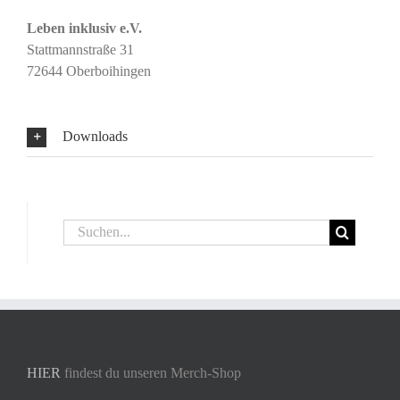
Leben inklusiv e.V.
Stattmannstraße 31
72644 Oberboihingen
Downloads
Suche
nach:
HIER
findest du unseren Merch-Shop