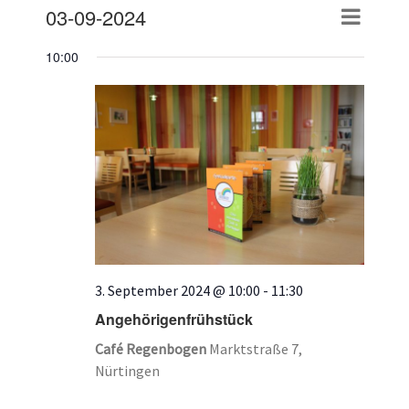
03-09-2024
Veransta
Suche
Veranstalt
Tag
Ansichte
Datum
Suche
Navigati
10:00
wählen.
und
Ansichten,
Navigation
3. September 2024 @ 10:00
-
11:30
Angehörigenfrühstück
Café Regenbogen
Marktstraße 7,
Nürtingen